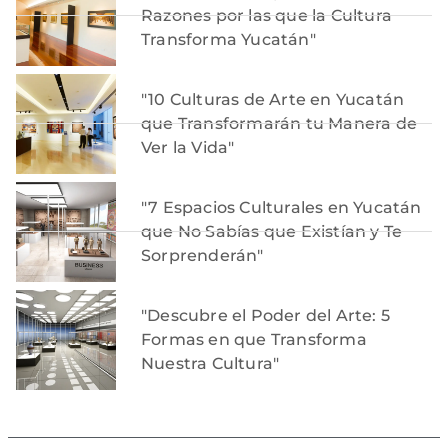
Razones por las que la Cultura
Transforma Yucatán"
"10 Culturas de Arte en Yucatán
que Transformarán tu Manera de
Ver la Vida"
"7 Espacios Culturales en Yucatán
que No Sabías que Existían y Te
Sorprenderán"
"Descubre el Poder del Arte: 5
Formas en que Transforma
Nuestra Cultura"