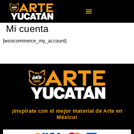
Mi cuenta
[woocommerce_my_account]
¡Inspírate con el mejor material de Arte en
México!