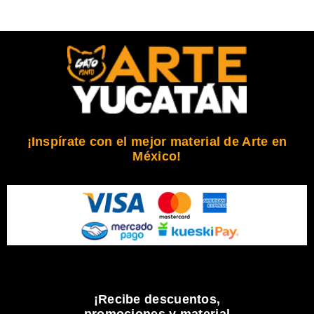
¡Inspírate con el mejor material de Arte en
México!
¡Recibe descuentos,