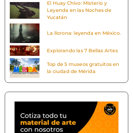
El Huay Chivo: Misterio y
Leyenda en las Noches de
Yucatán
La llorona: leyenda en México.
Explorando las 7 Bellas Artes
Top de 5 museos gratuitos en
la ciudad de Mérida