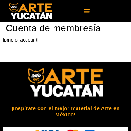
Cuenta de membresía
[pmpro_account]
¡Inspírate con el mejor material de Arte en
México!