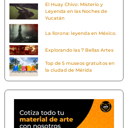
El Huay Chivo: Misterio y
Leyenda en las Noches de
Yucatán
La llorona: leyenda en México.
Explorando las 7 Bellas Artes
Top de 5 museos gratuitos en
la ciudad de Mérida